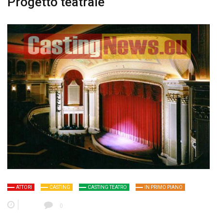
Progetto teatrale
ATTORI
CASTING
CASTING TEATRO
IN PRIMO PIANO
0