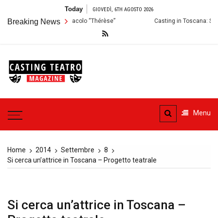
Skip
Today
GIOVEDÌ, 6TH AGOSTO 2026
to
zioni per lo Spettacolo “Thérèse”
Breaking News
Casting in Toscana: Si cercano att
content
Casting
Teatro
Casting aperti per i progetti
teatrali
Menu
Home
2014
Settembre
8
Si cerca un’attrice in Toscana – Progetto teatrale
Si cerca un’attrice in Toscana –