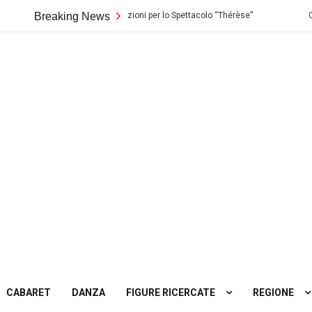
ondo di Palermo: Audizioni per lo Spettacolo “Thérèse”
Breaking News
Casting in To
ting
tro
CABARET
DANZA
FIGURE RICERCATE
REGIONE