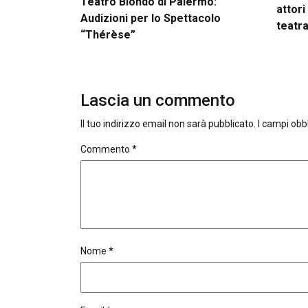
Teatro Biondo di Palermo:
attori
Audizioni per lo Spettacolo
teatra
“Thérèse”
Lascia un commento
Il tuo indirizzo email non sarà pubblicato.
I campi obb
Commento
*
Nome
*