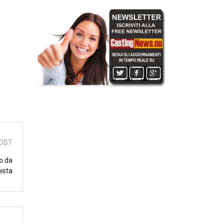
OST
lo da
ista