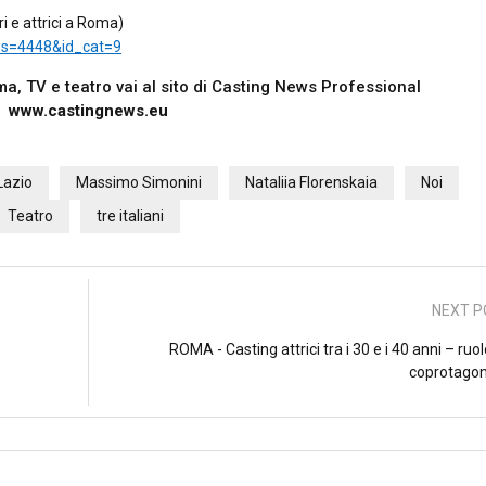
i e attrici a Roma)
ws=4448&id_cat=9
nema, TV e teatro vai al sito di Casting News Professional
www.castingnews.eu
Lazio
Massimo Simonini
Nataliia Florenskaia
Noi
Teatro
tre italiani
NEXT P
ROMA - Casting attrici tra i 30 e i 40 anni – ruo
coprotagon