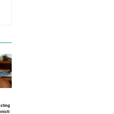
asting
onisti