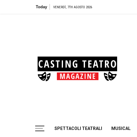
Skip
Today
Teatro Bi
VENERDÌ, 7TH AGOSTO 2026
to
content
Cas
Tea
Casting aperti per i progetti teatrali
SPETTACOLI TEATRALI
MUSICAL