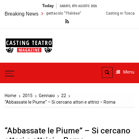
Skip
Today
SABATO, 8TH AGOSTO 2026
to
 Audizioni per lo Spettacolo “Thérèse”
Breaking News
Casting in Toscana: Si cercan
content
Casting
Teatro
Casting aperti per i progetti
teatrali
Menu
Home
2015
Gennaio
22
“Abbassate le Piume” – Si cercano attori e attrici – Roma
“Abbassate le Piume” – Si cercano