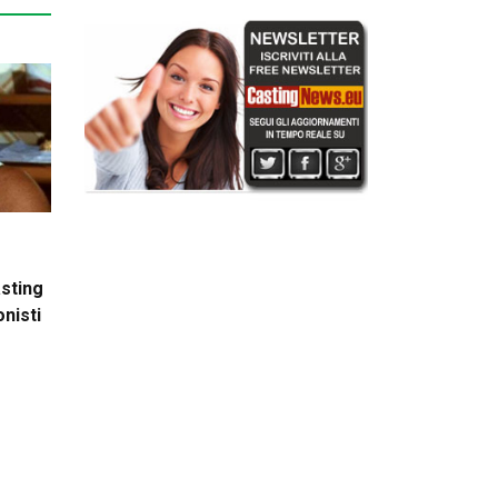
asting
onisti