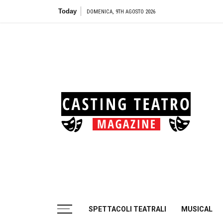
Skip
Today
T
DOMENICA, 9TH AGOSTO 2026
to
content
Cas
Tea
Casting aperti per i progetti teatrali
SPETTACOLI TEATRALI
MUSICAL