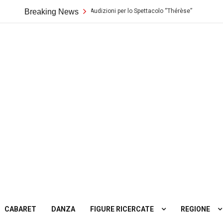
eatro Biondo di Palermo: Audizioni per lo Spettacolo “Thérèse”
Breaking News
Casti
ting
tro
CABARET
DANZA
FIGURE RICERCATE
REGIONE