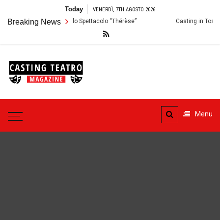
Skip
Today
VENERDÌ, 7TH AGOSTO 2026
to
 Palermo: Audizioni per lo Spettacolo “Thérèse”
Breaking News
Casting in Toscana: 
content
Casting
Teatro
Casting aperti per i progetti
teatrali
Menu