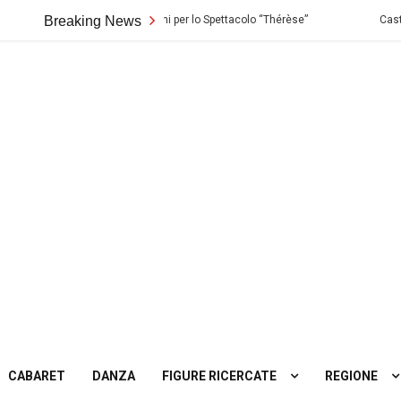
Biondo di Palermo: Audizioni per lo Spettacolo “Thérèse”
Breaking News
Casting in 
ting
tro
CABARET
DANZA
FIGURE RICERCATE
REGIONE