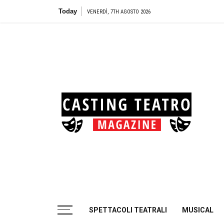
Skip
Today
Teatro 
VENERDÌ, 7TH AGOSTO 2026
to
content
Cas
Tea
Casting aperti per i progetti teatrali
SPETTACOLI TEATRALI
MUSICAL