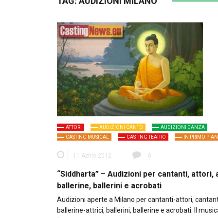
TAG:
AUDIZIONI MILANO
ATTORI
AUDIZIONI CANTO
AUDIZIONI DANZA
CASTING MUSICAL
CASTING TEATRO
IN PRIMO PIA
11 Aprile 2012
0
“Siddharta” – Audizioni per cantanti, attori, a
ballerine, ballerini e acrobati
Audizioni aperte a Milano per cantanti-attori, cantant
ballerine-attrici, ballerini, ballerine e acrobati. Il music