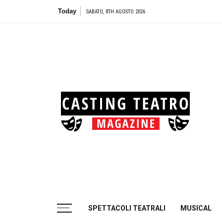
Skip
Today
Teatro Biondo di Palermo: Audiz
SABATO, 8TH AGOSTO 2026
to
content
Cas
Tea
Casting aperti per i progetti teatrali
SPETTACOLI TEATRALI
MUSICAL