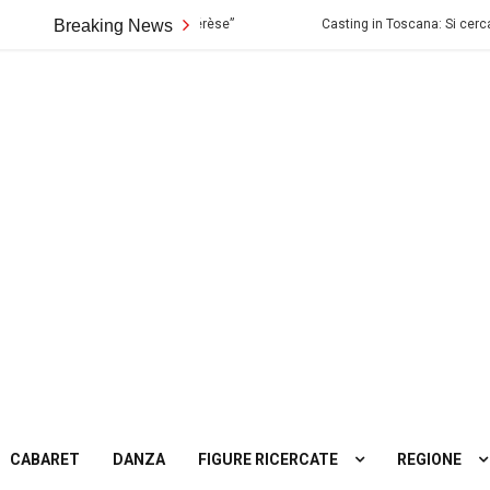
ioni per lo Spettacolo “Thérèse”
Breaking News
Casting in Toscana: Si cercano attor
ting
tro
CABARET
DANZA
FIGURE RICERCATE
REGIONE