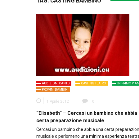
TAG:
CASTING BAMBINO
AUDIZIONI CANTO
CASTING TEATRO
IN PRIMO PIA
PROVINI BAMBINI
1 Aprile 2012
0
“Elisabeth” – Cercasi un bambino che abbia
certa preparazione musicale
Cercasi un bambino che abbia una certa preparazio
musicale o perlomeno una minima esperienza teatra