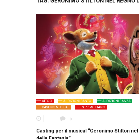
TAG:
GERONIMO STILTON NEL REGNO 
ATTORI
AUDIZIONI CANTO
AUDIZIONI DANZA
CASTING MUSICAL
IN PRIMO PIANO
0
Casting per il musical “Geronimo Stilton ne
della Fantasia”