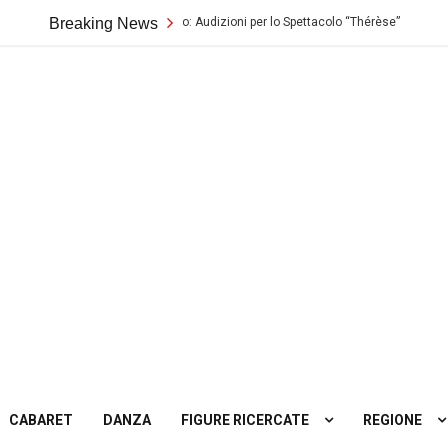
Teatro Biondo di Palermo: Audizioni per lo Spettacolo “Thérèse”
Breaking News
C
ting
tro
CABARET
DANZA
FIGURE RICERCATE
REGIONE