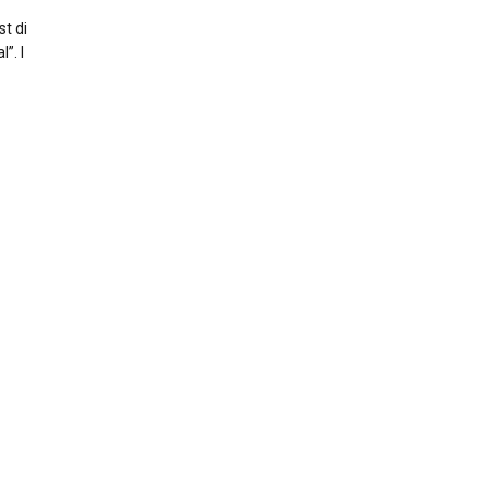
st di
”. I