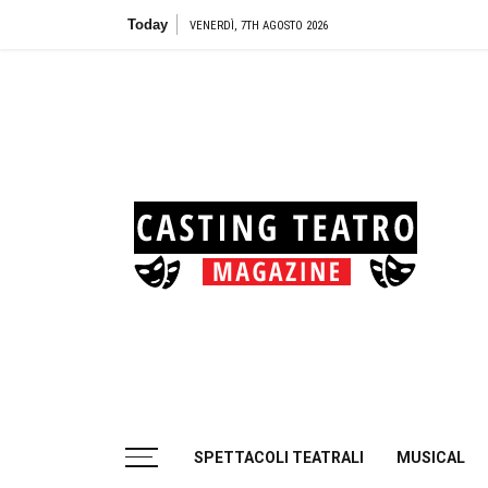
Skip
Today
VENERDÌ, 7TH AGOSTO 2026
to
content
Cas
Tea
Casting aperti per i progetti teatrali
SPETTACOLI TEATRALI
MUSICAL