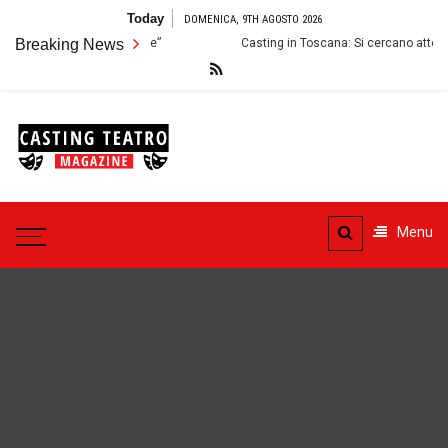
Skip
Today
DOMENICA, 9TH AGOSTO 2026
to
per lo Spettacolo “Thérèse”
Breaking News
Casting in Toscana: Si cercano attori e a
content
Casting
Teatro
Casting aperti per i progetti
teatrali
Menu