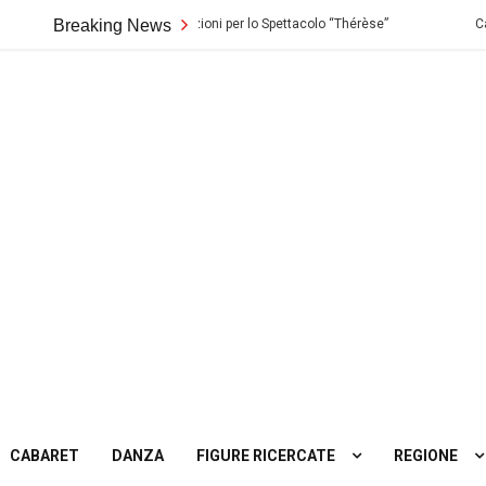
o Biondo di Palermo: Audizioni per lo Spettacolo “Thérèse”
Breaking News
Casting i
ting
tro
CABARET
DANZA
FIGURE RICERCATE
REGIONE