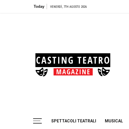
Skip
Today
Teatr
VENERDÌ, 7TH AGOSTO 2026
to
content
Cas
Tea
Casting aperti per i progetti teatrali
SPETTACOLI TEATRALI
MUSICAL