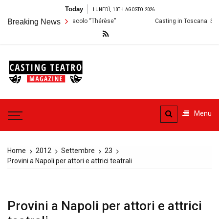
Skip
Today
LUNEDÌ, 10TH AGOSTO 2026
to
dizioni per lo Spettacolo “Thérèse”
Breaking News
Casting in Toscana: Si cercano a
content
Casting
Teatro
Casting aperti per i progetti
teatrali
Menu
Home
2012
Settembre
23
Provini a Napoli per attori e attrici teatrali
Provini a Napoli per attori e attrici