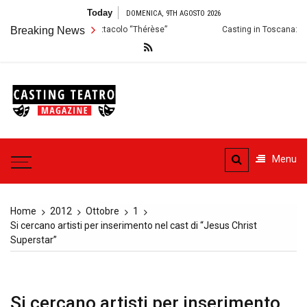
Skip
Today
DOMENICA, 9TH AGOSTO 2026
to
udizioni per lo Spettacolo “Thérèse”
Breaking News
Casting in Toscana: Si cercano 
content
Casting
Teatro
Casting aperti per i progetti
teatrali
Menu
Home
2012
Ottobre
1
Si cercano artisti per inserimento nel cast di “Jesus Christ
Superstar”
Si cercano artisti per inserimento