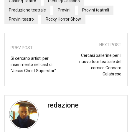
Casting Teatro
Pierluigi Cassano
Produzione teatrale
Provini
Provini teatrali
Provini teatro
Rocky Horror Show
NEXT POST
PREV POST
Cercasi ballerine per il
Si cercano artisti per
nuovo tour teatrale del
inserimento nel cast di
comico Gennaro
“Jesus Christ Superstar”
Calabrese
redazione