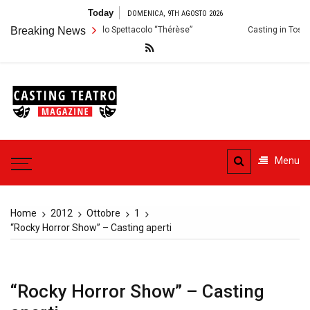
Skip
Today
DOMENICA, 9TH AGOSTO 2026
to
ermo: Audizioni per lo Spettacolo “Thérèse”
Breaking News
Casting in Toscana: Si c
content
Casting
Teatro
Casting aperti per i progetti
teatrali
Menu
Home
2012
Ottobre
1
“Rocky Horror Show” – Casting aperti
“Rocky Horror Show” – Casting