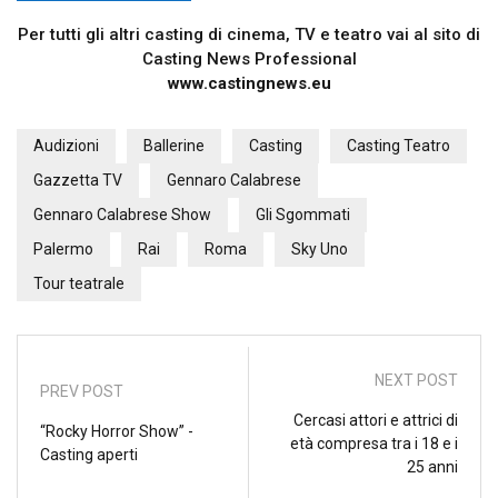
Per tutti gli altri casting di cinema, TV e teatro vai al sito di
Casting News Professional
www.castingnews.eu
Audizioni
Ballerine
Casting
Casting Teatro
Gazzetta TV
Gennaro Calabrese
Gennaro Calabrese Show
Gli Sgommati
Palermo
Rai
Roma
Sky Uno
Tour teatrale
NEXT POST
PREV POST
Cercasi attori e attrici di
“Rocky Horror Show” -
età compresa tra i 18 e i
Casting aperti
25 anni