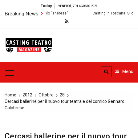
Skip
Today
VENERDÌ, 7TH AGOSTO 2026
to
zioni per lo Spettacolo “Thérèse”
Breaking News
Casting in Toscana: Si cercano atto
content
Casting
Teatro
Casting aperti per i progetti
teatrali
Menu
Home
2012
Ottobre
28
Cercasi ballerine per il nuovo tour teatrale del comico Gennaro
Calabrese
Cercasi ballerine per il nuovo tour