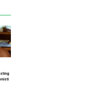
asting
onisti