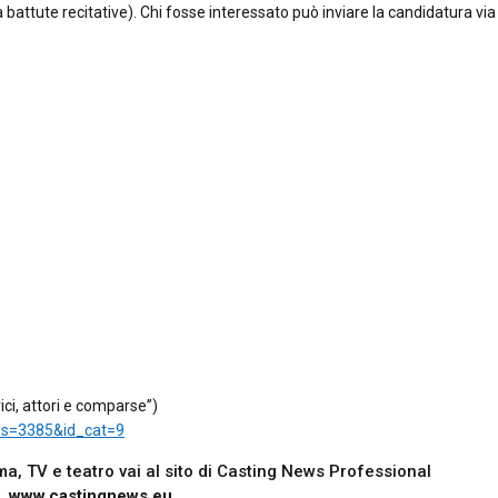
attute recitative). Chi fosse interessato può inviare la candidatura via
ici, attori e comparse”)
ws=3385&id_cat=9
nema, TV e teatro vai al sito di Casting News Professional
www.castingnews.eu