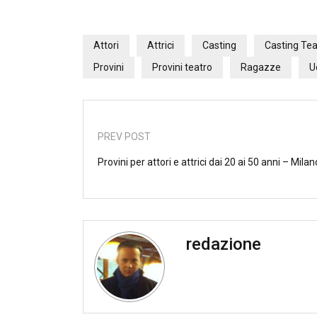
Attori
Attrici
Casting
Casting Tea
Provini
Provini teatro
Ragazze
U
PREV POST
Provini per attori e attrici dai 20 ai 50 anni – Milan
redazione