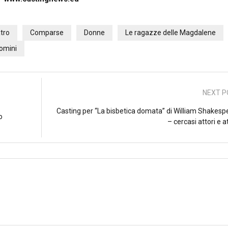
tro
Comparse
Donne
Le ragazze delle Magdalene
omini
NEXT P
Casting per “La bisbetica domata” di William Shakesp
o
– cercasi attori e at