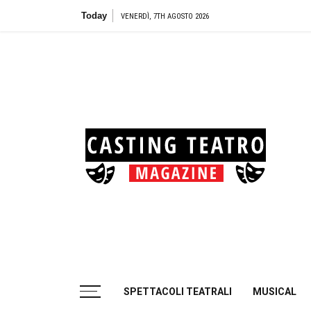
Skip
Today
Teatro B
VENERDÌ, 7TH AGOSTO 2026
to
content
Cas
Tea
Casting aperti per i progetti teatrali
SPETTACOLI TEATRALI
MUSICAL