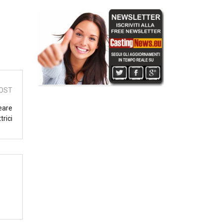
OST
eare
trici