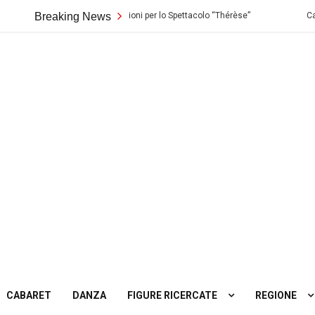
iondo di Palermo: Audizioni per lo Spettacolo “Thérèse”
Breaking News
Casting in T
ting
tro
CABARET
DANZA
FIGURE RICERCATE
REGIONE