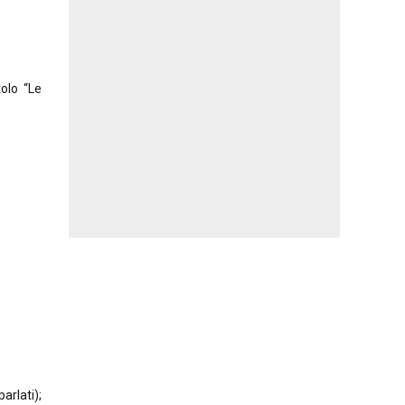
tolo “Le
arlati);