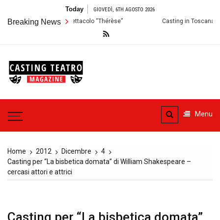
Skip
Today
GIOVEDÌ, 6TH AGOSTO 2026
to
: Audizioni per lo Spettacolo “Thérèse”
Breaking News
Casting in Toscana: Si cerca
content
Casting
Teatro
Casting aperti per i progetti
teatrali
Menu
Home
2012
Dicembre
4
Casting per “La bisbetica domata” di William Shakespeare –
cercasi attori e attrici
Casting per “La bisbetica domata”