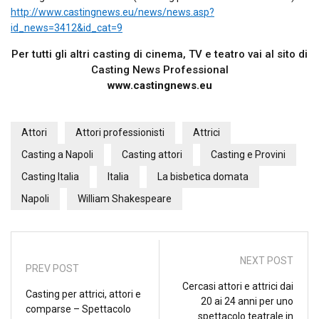
http://www.castingnews.eu/news/news.asp?
id_news=3412&id_cat=9
Per tutti gli altri casting di cinema, TV e teatro vai al sito di
Casting News Professional
www.castingnews.eu
Attori
Attori professionisti
Attrici
Casting a Napoli
Casting attori
Casting e Provini
Casting Italia
Italia
La bisbetica domata
Napoli
William Shakespeare
NEXT POST
PREV POST
Cercasi attori e attrici dai
Casting per attrici, attori e
20 ai 24 anni per uno
comparse – Spettacolo
spettacolo teatrale in