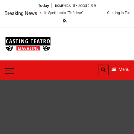
Skip
Today
DOMENICA, 9TH AGOSTO 2026
to
Palermo: Audizioni per lo Spettacolo “Thérèse”
Breaking News
Casting in Toscana: S
content
Casting
Teatro
Casting aperti per i progetti
teatrali
Menu