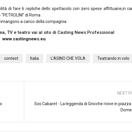
ità di fare 6 repliche dello spettacolo con zero spese affittuarie,in ca
o “PETROLINI” di Roma .
e rimangono a carico della compagnia.
nema, TV e teatro vai al sito di Casting News Professional
www.castingnews.eu
contest
Italia
L'ASINO CHE VOLA
Teatrando in volo
NEXT P
to
Sos Cabaret - La leggenda di Gnicche rivive in piazza
Dome