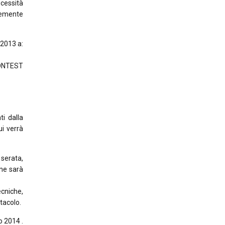
cessità
ntemente
/2013 a:
CONTEST
ti dalla
ui verrà
 serata,
one sarà
ecniche,
ttacolo.
o 2014 .