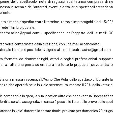
opione dello spettacolo, note di regia,scheda tecnica compresa di ne
a messa in scena e dell’autore/i, eventuale trailer di spettacoli precede
ferente.
ta a mano o spedita entro il termine ultimo e improrogabile del 15/09
fede il timbro postale.
è teatro.asino@gmail.com , specificando nell’oggetto dell’ e-mail: 
rso verrà confermata dalla direzione, con una mail al candidato.
teriale fornito, è possibile rivolgerlo alla mail: teatro.asino@gmail.com
ica formata da drammaturghi, attori e registi professionisti, supporta
Verrà fatta una prima scrematura tra tutte le proposte ricevute, tra c
sta una messa in scena, a L’Asino Che Vola, dello spettacolo. Durante la
nza che opererà nella iniziale scrematura, mentre il 20% della votazi
e compagnie in gara, la sua location oltre che per eventuali necessità t
denti la serata assegnata, in cui sarà possibile fare delle prove dello spe
Teatrando in volo” durante la serata finale, prevista per domenica 29 giugn