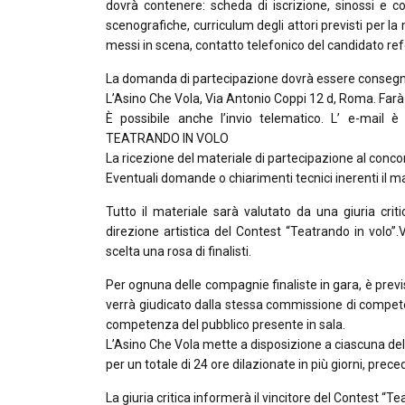
dovrà contenere: scheda di iscrizione, sinossi e c
scenografiche, curriculum degli attori previsti per l
messi in scena, contatto telefonico del candidato re
La domanda di partecipazione dovrà essere consegna
L’Asino Che Vola, Via Antonio Coppi 12 d, Roma. Farà 
È possibile anche l’invio telematico. L’ e-mail 
TEATRANDO IN VOLO
La ricezione del materiale di partecipazione al conco
Eventuali domande o chiarimenti tecnici inerenti il ma
Tutto il materiale sarà valutato da una giuria crit
direzione artistica del Contest “Teatrando in volo”.
scelta una rosa di finalisti.
Per ognuna delle compagnie finaliste in gara, è previ
verrà giudicato dalla stessa commissione di compete
competenza del pubblico presente in sala.
L’Asino Che Vola mette a disposizione a ciascuna dell
per un totale di 24 ore dilazionate in più giorni, prece
La giuria critica informerà il vincitore del Contest “