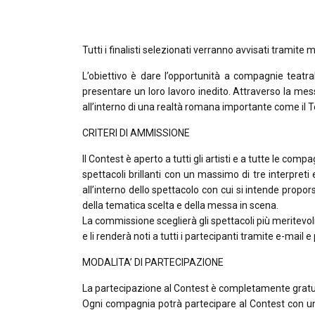
Tutti i finalisti selezionati verranno avvisati tramit
L’obiettivo è dare l’opportunità a compagnie teatra
presentare un loro lavoro inedito. Attraverso la m
all’interno di una realtà romana importante come il
CRITERI DI AMMISSIONE
Il Contest è aperto a tutti gli artisti e a tutte le co
spettacoli brillanti con un massimo di tre interpret
all’interno dello spettacolo con cui si intende proporsi
della tematica scelta e della messa in scena.
La commissione sceglierà gli spettacoli più meritevol
e li renderà noti a tutti i partecipanti tramite e-mail 
MODALITA’ DI PARTECIPAZIONE
La partecipazione al Contest è completamente gratu
Ogni compagnia potrà partecipare al Contest con un