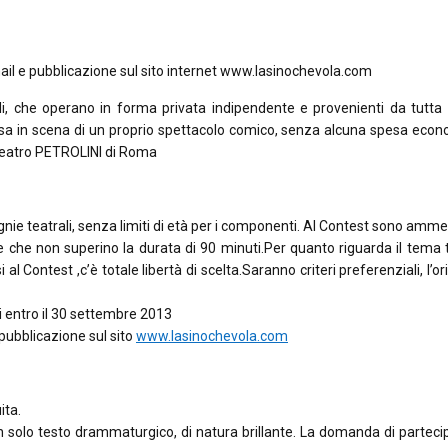
e mail e pubblicazione sul sito internet www.lasinochevola.com
li, che operano in forma privata indipendente e provenienti da tutta I
essa in scena di un proprio spettacolo comico, senza alcuna spesa eco
 Teatro PETROLINI di Roma
mpagnie teatrali, senza limiti di età per i componenti. Al Contest sono amme
i e che non superino la durata di 90 minuti.Per quanto riguarda il tema 
 al Contest ,c’è totale libertà di scelta.Saranno criteri preferenziali, l’ori
i entro il 30 settembre 2013
e pubblicazione sul sito
www.lasinochevola.com
ita.
 solo testo drammaturgico, di natura brillante. La domanda di partec