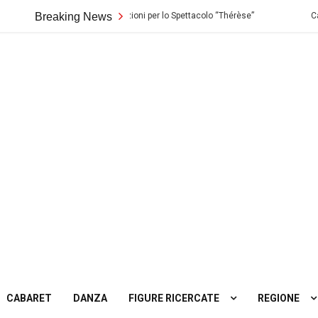
o di Palermo: Audizioni per lo Spettacolo “Thérèse”
Breaking News
Casting in Tosca
ting
tro
CABARET
DANZA
FIGURE RICERCATE
REGIONE