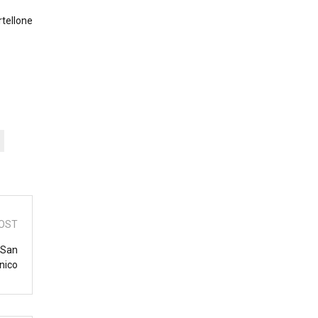
rtellone
OST
 San
nico