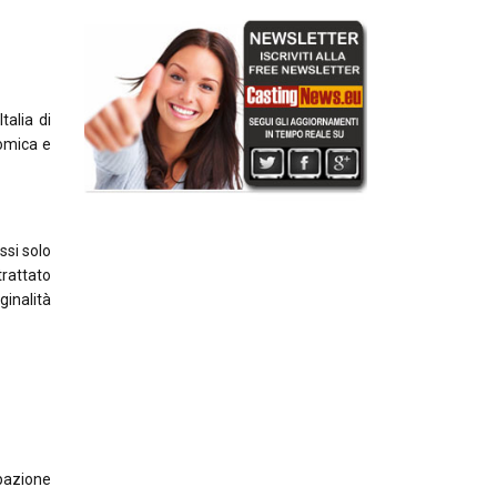
talia di
nomica e
ssi solo
trattato
ginalità
ipazione