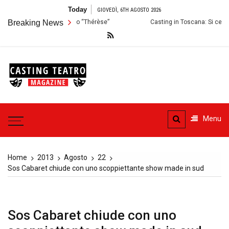
Skip
Today
GIOVEDÌ, 6TH AGOSTO 2026
to
ioni per lo Spettacolo “Thérèse”
Breaking News
Casting in Toscana: Si cercano attor
content
Casting
Teatro
Casting aperti per i progetti
teatrali
Menu
Home
2013
Agosto
22
Sos Cabaret chiude con uno scoppiettante show made in sud
Sos Cabaret chiude con uno