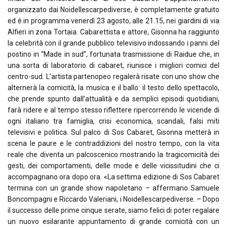
organizzato dai Noidellescarpediverse, è completamente gratuito
ed è in programma venerdì 23 agosto, alle 21.15, nei giardini di via
Alfieri in zona Tortaia. Cabarettista e attore, Gisonna ha raggiunto
la celebrità con il grande pubblico televisivo indossando i panni del
postino in “Made in sud”, fortunata trasmissione di Raidue che, in
una sorta di laboratorio di cabaret, riunisce i migliori comici del
centro-sud. L’artista partenopeo regalerà risate con uno show che
alternerà la comicità, la musica e il ballo: il testo dello spettacolo,
che prende spunto dall’attualità e da semplici episodi quotidiani,
farà ridere e al tempo stesso riflettere ripercorrendo le vicende di
ogni italiano tra famiglia, crisi economica, scandali, falsi miti
televisivi e politica. Sul palco di Sos Cabaret, Gisonna metterà in
scena le paure e le contraddizioni del nostro tempo, con la vita
reale che diventa un palcoscenico mostrando la tragicomicità dei
gesti, dei comportamenti, delle mode e delle vicissitudini che ci
accompagnano ora dopo ora. «La settima edizione di Sos Cabaret
termina con un grande show napoletano – affermano Samuele
Boncompagni e Riccardo Valeriani, i Noidellescarpediverse. – Dopo
il successo delle prime cinque serate, siamo felici di poter regalare
un nuovo esilarante appuntamento di grande comicità con un