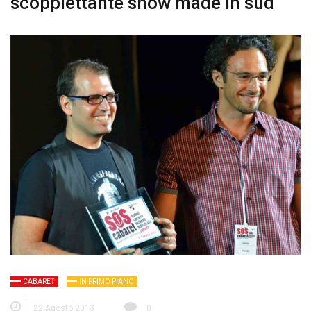
scoppiettante show made in sud
CABARET
IN PRIMO PIANO
22 Agosto 2013
0