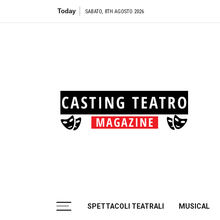
Skip
Today
Teat
SABATO, 8TH AGOSTO 2026
to
content
Cas
Tea
Casting aperti per i progetti teatrali
SPETTACOLI TEATRALI
MUSICAL