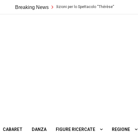
ro Biondo di Palermo: Audizioni per lo Spettacolo “Thérèse”
Breaking News
Casting
ting
tro
CABARET
DANZA
FIGURE RICERCATE
REGIONE