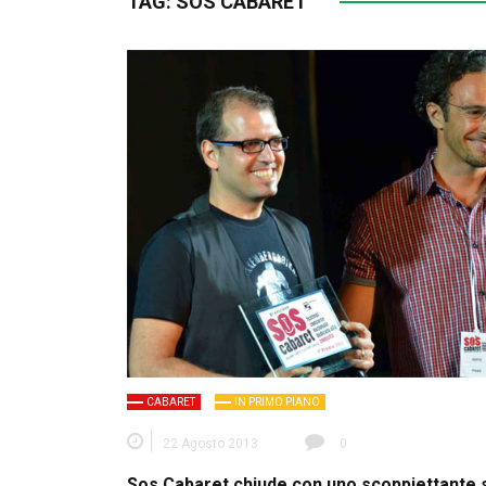
TAG:
SOS CABARET
CABARET
IN PRIMO PIANO
22 Agosto 2013
0
Sos Cabaret chiude con uno scoppiettante