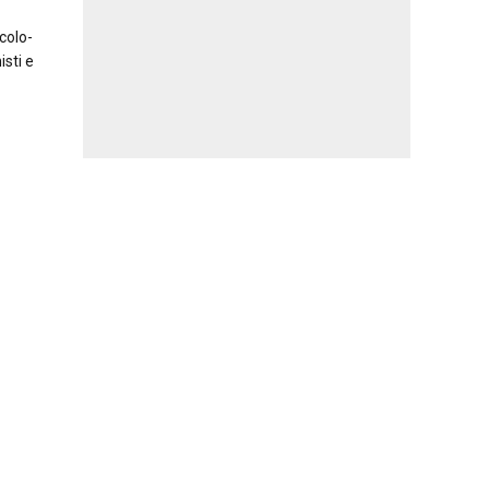
colo-
sti e