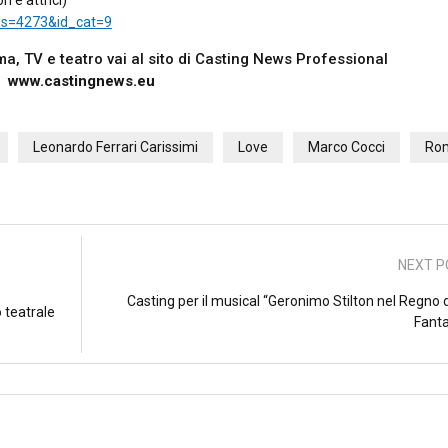
 e attrici)
ws=4273&id_cat=9
nema, TV e teatro vai al sito di Casting News Professional
www.castingnews.eu
Leonardo Ferrari Carissimi
Love
Marco Cocci
Ro
NEXT P
Casting per il musical “Geronimo Stilton nel Regno 
o teatrale
Fanta