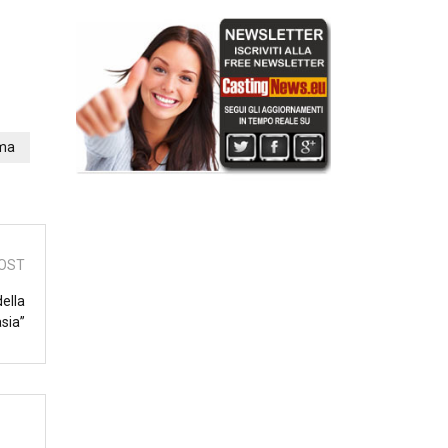
ma
OST
della
sia”