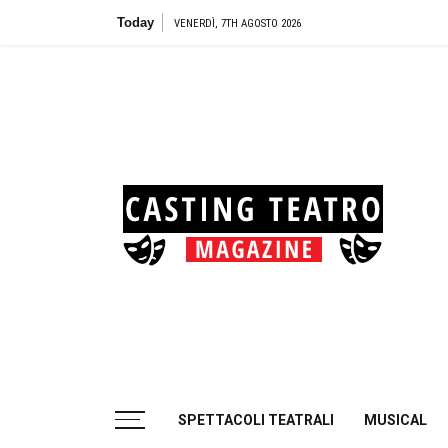
Skip
Today
Teatro Bio
VENERDÌ, 7TH AGOSTO 2026
to
content
Cas
Tea
Casting aperti per i progetti teatrali
SPETTACOLI TEATRALI
MUSICAL