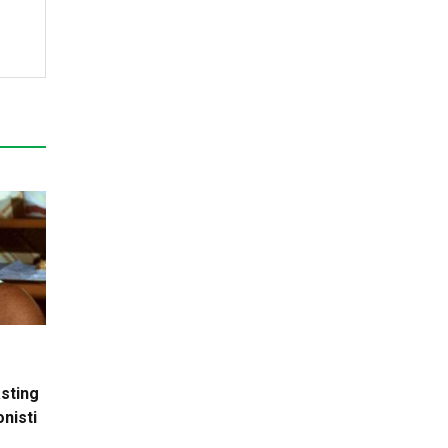
asting
onisti