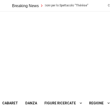
ndo di Palermo: Audizioni per lo Spettacolo “Thérèse”
Breaking News
Casting in Tos
ting
tro
CABARET
DANZA
FIGURE RICERCATE
REGIONE