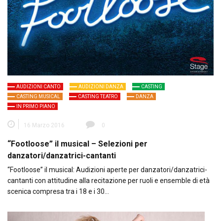
AUDIZIONI CANTO
AUDIZIONI DANZA
CASTING
CASTING MUSICAL
CASTING TEATRO
DANZA
IN PRIMO PIANO
16 Marzo 2016
0
“Footloose” il musical – Selezioni per
danzatori/danzatrici-cantanti
“Footloose” il musical: Audizioni aperte per danzatori/danzatrici-
cantanti con attitudine alla recitazione per ruoli e ensemble di età
scenica compresa tra i 18 e i 30…