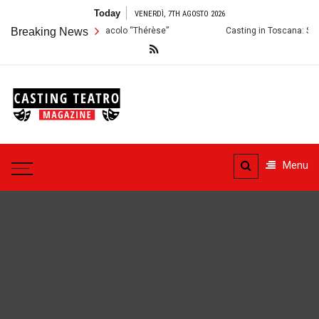
Skip
Today
VENERDÌ, 7TH AGOSTO 2026
to
i per lo Spettacolo “Thérèse”
Breaking News
Casting in Toscana: Si cercano attori 
content
Casting
Teatro
Casting aperti per i progetti
teatrali
Menu