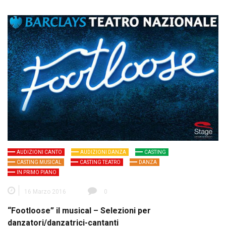
AUDIZIONI CANTO
AUDIZIONI DANZA
CASTING
CASTING MUSICAL
CASTING TEATRO
DANZA
IN PRIMO PIANO
16 Marzo 2016
0
“Footloose” il musical – Selezioni per
danzatori/danzatrici-cantanti